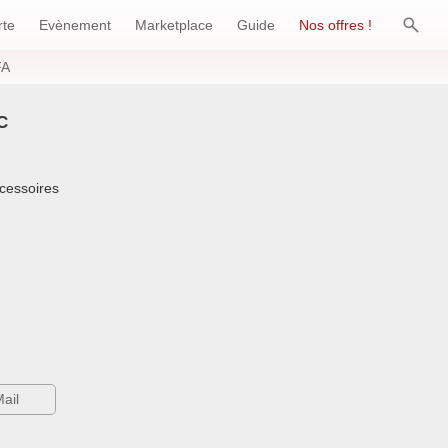
×
rte
Evènement
Marketplace
Guide
Nos offres !
FA
C
ccessoires
ail