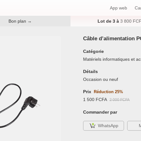
App web
Ca
Bon plan
→
Lot de 3 à
3 800 FC
App web
Câble d’alimentation P
Catégorie
Carte
Matériels informatiques et a
Evènement
Détails
Occasion ou neuf
Marketplace
Prix
Réduction 25%
1 500 FCFA
2 000 FCFA
Guide
Commander par
WhatsApp
M
Nos offres !