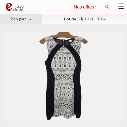
×
☰
Nos offres !
Bon plan
→
Lot de 3 à
1 450 FCFA
App web
Carte
Evènement
Marketplace
Guide
Nos offres !